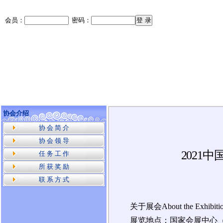
协会介绍
协 会 简 介
协 会 领 导
2021
中
任 务 工 作
所 获 奖 励
联 系 方 式
关于展会About the Exhibiti
展览地点：国家会展中心（