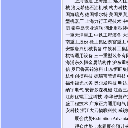
上海隧道 上海建工 远大住
械 洛克希德石油机械 构力科技
国海瑞克 德国维尔特 美国罗宾
型机器厂 上海力行工程技术 中
团 秦皇岛天业通联 湖北重型装
一重天津重工 中铁工程装备 大
南重工股份 徐工集团凯宫重工
安徽唐兴机械装备 中铁科工集
杭锅通用设备 三一重型装备有
海浦东久恒金属结构件 沪东重机
信 罗巴鲁富锌涂料 山东恒旺集
杭州创搏科技 德瑞宝管道科技 
福州福光水务 奥尔发科技 明
纳宇电气 安普多森机械 江西
江苏优螺工业科技 泰华智慧产
盛工程技术 广东正力通用电气 
安科技 浙江大云物联科技 威锐
展会优势Exhibition Advanta
观众优势：本届展会预计