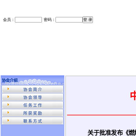
协会介绍
协 会 简 介
协 会 领 导
任 务 工 作
所 获 奖 励
联 系 方 式
关于批准发布《燃