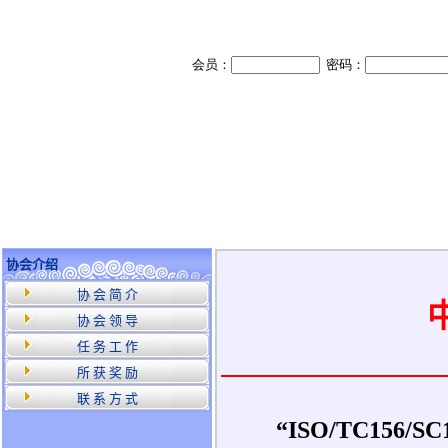
协会介绍
协 会 简 介
协 会 领 导
任 务 工 作
所 获 奖 励
联 系 方 式
“ISO/TC15