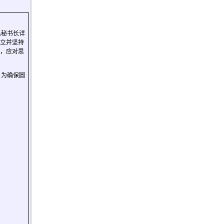
昊秘书长详
立并坚持
，应对思
，为确保圆