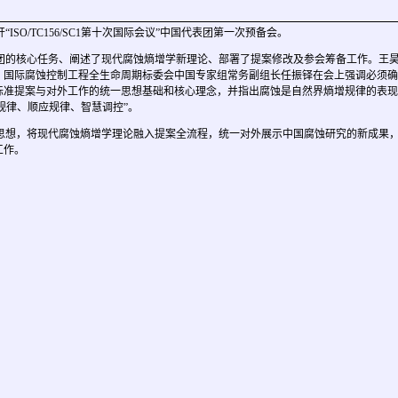
ISO/TC156/SC1第十次国际会议”中国代表团第一次预备会。
团的核心任务、阐述了现代腐蚀熵增学新理论、部署了提案修改及参会筹备工作。王
。国际腐蚀控制工程全生命周期标委会中国专家组常务副组长任振铎在会上强调必须确
标准提案与对外工作的统一思想基础和核心理念，并指出腐蚀是自然界熵增规律的表现
规律、顺应规律、智慧调控”。
思想，将现代腐蚀熵增学理论融入提案全流程，统一对外展示中国腐蚀研究的新成果
工作。