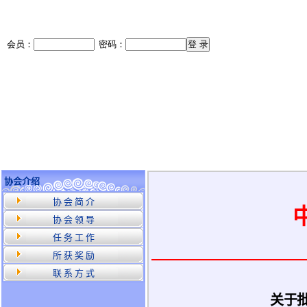
协会介绍
协 会 简 介
协 会 领 导
任 务 工 作
所 获 奖 励
联 系 方 式
关于