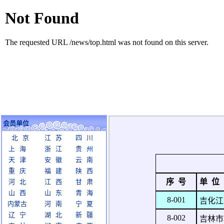
会员单位
北 京
江 苏
四 川
上 海
浙 江
贵 州
天 津
安 徽
云 南
重 庆
福 建
陕 西
序 号
单 位
河 北
江 西
甘 肃
山 西
山 东
青 海
8-001
吉化江
内蒙古
河 南
宁 夏
辽 宁
湖 北
新 疆
8-002
吉林市