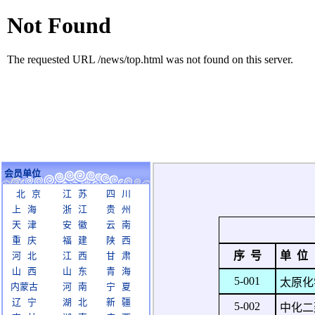
会员单位
北 京
江 苏
四 川
上 海
浙 江
贵 州
天 津
安 徽
云 南
重 庆
福 建
陕 西
序 号
单 位
河 北
江 西
甘 肃
山 西
山 东
青 海
5-001
太原化
内蒙古
河 南
宁 夏
辽 宁
湖 北
新 疆
5-002
中化二