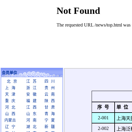
会员单位
北 京
江 苏
四 川
上 海
浙 江
贵 州
天 津
安 徽
云 南
重 庆
福 建
陕 西
序 号
单 位
河 北
江 西
甘 肃
山 西
山 东
青 海
2-001
上海天
内蒙古
河 南
宁 夏
辽 宁
湖 北
新 疆
2-002
上海泛