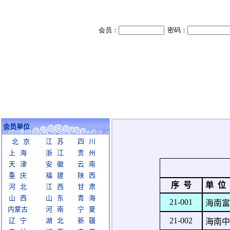
会员单位
北 京
江 苏
四 川
上 海
浙 江
贵 州
天 津
安 徽
云 南
重 庆
福 建
陕 西
序 号
单 位
河 北
江 西
甘 肃
山 西
山 东
青 海
21-001
海南富
内蒙古
河 南
宁 夏
21-002
辽 宁
湖 北
新 疆
海南中