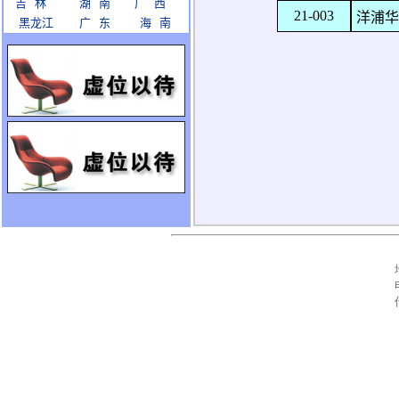
吉 林
湖 南
广 西
21-003
洋浦华
黑龙江
广 东
海 南